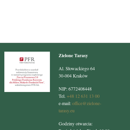
Zielone Tarasy
Al. Słowackiego 64
30-004 Kraków
NIP: 6772408448
Tel.
+48 12 631 13 00
e-mail:
office@zielone-
tarasy.eu
Godziny otwarcia: