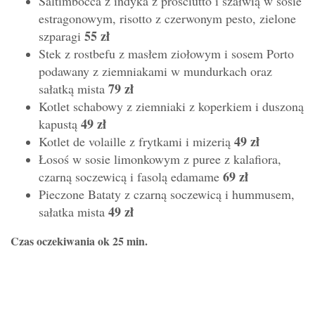
Saltimbocca z indyka z prosciutto i szałwią w sosie
estragonowym, risotto z czerwonym pesto, zielone
55 zł
szparagi
Stek z rostbefu z masłem ziołowym i sosem Porto
podawany z ziemniakami w mundurkach oraz
79 zł
sałatką mista
Kotlet schabowy z ziemniaki z koperkiem i duszoną
49 zł
kapustą
49 zł
Kotlet de volaille z frytkami i mizerią
Łosoś w sosie limonkowym z puree z kalafiora,
69 zł
czarną soczewicą i fasolą edamame
Pieczone Bataty z czarną soczewicą i hummusem,
49 zł
sałatka mista
Czas oczekiwania ok 25 min.