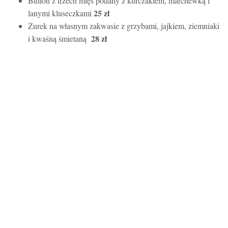
Bulion z trzech mięs podany z kurczakiem, marchewką i
25 zł
lanymi kluseczkami
Żurek na własnym zakwasie z grzybami, jajkiem, ziemniaki
28 zł
i kwaśną śmietaną