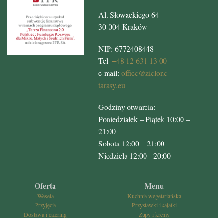
Al. Słowackiego 64
30-004 Kraków
NIP: 6772408448
Tel.
+48 12 631 13 00
e-mail:
office@zielone-
tarasy.eu
Godziny otwarcia:
Poniedziałek – Piątek 10:00 –
21:00
Sobota 12:00 – 21:00
Niedziela 12:00 - 20:00
Oferta
Menu
Wesela
Kuchnia wegetariańska
Przyjęcia
Przystawki i sałatki
Dostawa i catering
Zupy i kremy