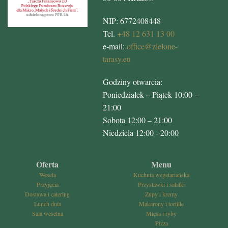
NIP: 6772408448
Tel.
+48 12 631 13 00
e-mail:
office@zielone-
tarasy.eu
Godziny otwarcia:
Poniedziałek – Piątek 10:00 –
21:00
Sobota 12:00 – 21:00
Niedziela 12:00 - 20:00
Oferta
Menu
Wesela
Kuchnia wegetariańska
Przyjęcia
Przystawki i sałatki
Dostawa i catering
Zupy i kremy
Lunch dnia
Makarony i tortille
Sala weselna
Mięsa i ryby
Pizza