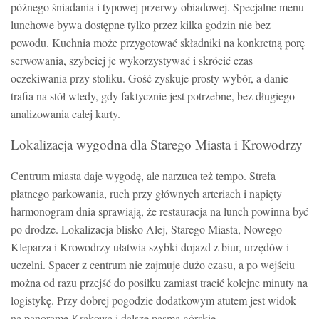
późnego śniadania i typowej przerwy obiadowej. Specjalne menu
lunchowe bywa dostępne tylko przez kilka godzin nie bez
powodu. Kuchnia może przygotować składniki na konkretną porę
serwowania, szybciej je wykorzystywać i skrócić czas
oczekiwania przy stoliku. Gość zyskuje prosty wybór, a danie
trafia na stół wtedy, gdy faktycznie jest potrzebne, bez długiego
analizowania całej karty.
Lokalizacja wygodna dla Starego Miasta i Krowodrzy
Centrum miasta daje wygodę, ale narzuca też tempo. Strefa
płatnego parkowania, ruch przy głównych arteriach i napięty
harmonogram dnia sprawiają, że restauracja na lunch powinna być
po drodze. Lokalizacja blisko Alej, Starego Miasta, Nowego
Kleparza i Krowodrzy ułatwia szybki dojazd z biur, urzędów i
uczelni. Spacer z centrum nie zajmuje dużo czasu, a po wejściu
można od razu przejść do posiłku zamiast tracić kolejne minuty na
logistykę. Przy dobrej pogodzie dodatkowym atutem jest widok
na panoramę Krakowa i dalsze pasma górskie.