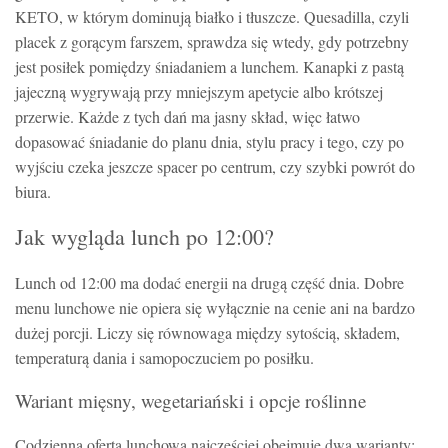
KETO, w którym dominują białko i tłuszcze. Quesadilla, czyli
placek z gorącym farszem, sprawdza się wtedy, gdy potrzebny
jest posiłek pomiędzy śniadaniem a lunchem. Kanapki z pastą
jajeczną wygrywają przy mniejszym apetycie albo krótszej
przerwie. Każde z tych dań ma jasny skład, więc łatwo
dopasować śniadanie do planu dnia, stylu pracy i tego, czy po
wyjściu czeka jeszcze spacer po centrum, czy szybki powrót do
biura.
Jak wygląda lunch po 12:00?
Lunch od 12:00 ma dodać energii na drugą część dnia. Dobre
menu lunchowe nie opiera się wyłącznie na cenie ani na bardzo
dużej porcji. Liczy się równowaga między sytością, składem,
temperaturą dania i samopoczuciem po posiłku.
Wariant mięsny, wegetariański i opcje roślinne
Codzienna oferta lunchowa najczęściej obejmuje dwa warianty: