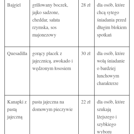
Bajgiel
grillowany boczek,
28 zł
dla osób, które
jajko sadzone,
chcą sytego
cheddar, sałata
śniadania przed
rzymska, sos
długim blokiem
majonezowy
spotkań
Quesadilla
gorący placek z
30 zł
dla osób, które
jajecznicą, awokado i
wolą śniadanie
wędzonym łososiem
o bardziej
lunchowym
charakterze
Kanapki z
pasta jajeczna na
22 zł
dla osób, które
pastą
domowym pieczywie
szukają
jajeczną
lżejszego i
szybkiego
wyboru