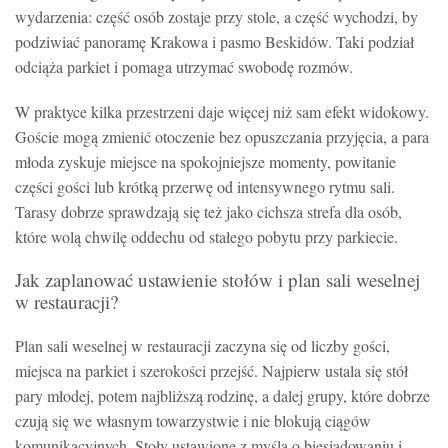
wydarzenia: część osób zostaje przy stole, a część wychodzi, by
podziwiać panoramę Krakowa i pasmo Beskidów. Taki podział
odciąża parkiet i pomaga utrzymać swobodę rozmów.
W praktyce kilka przestrzeni daje więcej niż sam efekt widokowy.
Goście mogą zmienić otoczenie bez opuszczania przyjęcia, a para
młoda zyskuje miejsce na spokojniejsze momenty, powitanie
części gości lub krótką przerwę od intensywnego rytmu sali.
Tarasy dobrze sprawdzają się też jako cichsza strefa dla osób,
które wolą chwilę oddechu od stałego pobytu przy parkiecie.
Jak zaplanować ustawienie stołów i plan sali weselnej
w restauracji?
Plan sali weselnej w restauracji zaczyna się od liczby gości,
miejsca na parkiet i szerokości przejść. Najpierw ustala się stół
pary młodej, potem najbliższą rodzinę, a dalej grupy, które dobrze
czują się we własnym towarzystwie i nie blokują ciągów
komunikacyjnych. Stoły ustawione z myślą o biesiadowaniu i