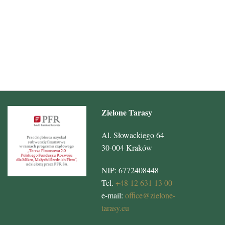
Zielone Tarasy
Al. Słowackiego 64
30-004 Kraków
NIP: 6772408448
Tel.
+48 12 631 13 00
e-mail:
office@zielone-
tarasy.eu